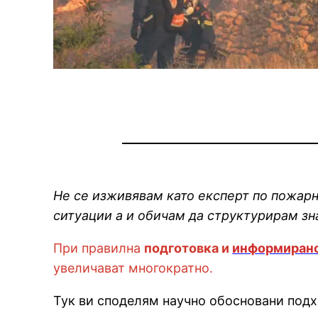
Не се изживявам като експерт по пожарн
ситуации а и обичам да структурирам зна
При правилна
подготовка и
информиран
увеличават многократно.
Тук ви споделям научно обосновани подх