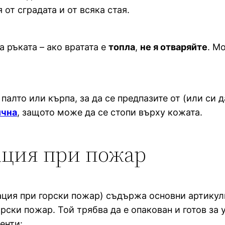
 от сградата и от всяка стая.
а ръката – ако вратата е
топла
,
не я отваряйте
. М
 палто или кърпа, за да се предпазите от (или си 
ична
, защото може да се стопи върху кожата.
ация при пожар
ация при горски пожар) съдържа основни артикули
рски пожар. Той трябва да е опакован и готов за 
енти: