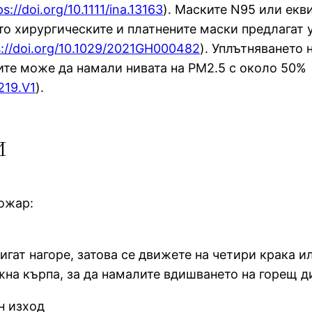
ps://doi.org/10.1111/ina.13163
). Маските N95 или екв
то хирургическите и платнените маски предлагат
s://doi.org/10.1029/2021GH000482
). Уплътняването
те може да намали нивата на PM2.5 с около 50%
219.V1
).
и
пожар:
игат нагоре, затова се движете на четири крака 
ажна кърпа, за да намалите вдишването на горещ д
н изход