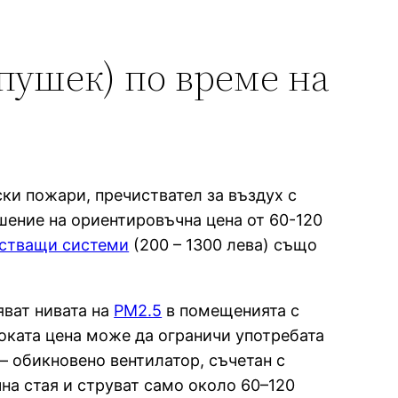
пушек) по време на
ки пожари, пречиствател за въздух с
шение на ориентировъчна цена от 60-120
стващи системи
(200 – 1300 лева) също
ват нивата на
PM2.5
в помещенията с
соката цена може да ограничи употребата
 – обикновено вентилатор, съчетан с
на стая и струват само около 60–120