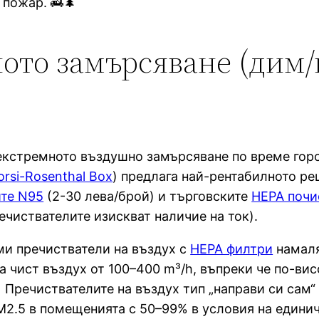
 пожар. 🚒🌲
ото замърсяване (дим/
 екстремното въздушно замърсяване по време горс
orsi-Rosenthal Box
) предлага най-рентабилното ре
те N95
(2-30 лева/брой) и търговските
HEPA почи
ечиствателите изискват наличие на ток).
ми пречистватели на въздух с
HEPA филтри
намаля
а чист въздух от 100–400 m³/h, въпреки че по-ви
) Пречиствателите на въздух тип „направи си сам“
M2.5 в помещенията с 50–99% в условия на единич