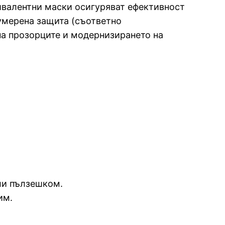
ивалентни маски осигуряват ефективност
 умерена защита (съответно
 на прозорците и модернизирането на
или пълзешком.
им.