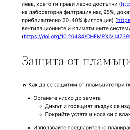
лева, което ги прави лесно достъпни (
htt
на лабораторна филтрация над 95%, дока
приблизително 20–40% филтрация) (
http
вентилационните и климатичните системи
(
https://doi.org/10.26434/CHEMRXIV.14739
Защита от пламъц
🔥 Как да се защитим от пламъците при 
Останете ниско до земята
Димът и горещият въздух се изд
Покрийте устата и носа си с вл
Използвайте предварително планира