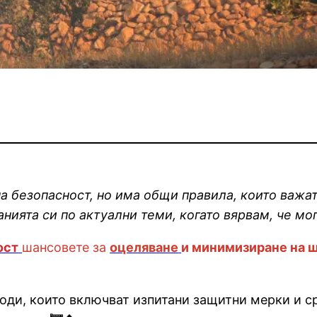
а безопасност, но има общи правила, които важа
нията си по актуални теми, когато вярвам, че мог
ост
шансовете за
оцеляване
и минимизиране на 
оди, които включват изпитани защитни мерки и ср