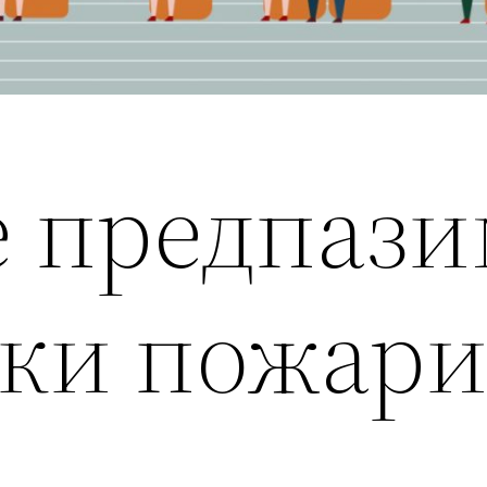
е предпаз
ски пожари