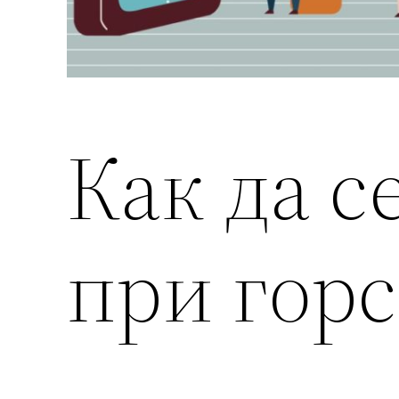
Как да с
при гор