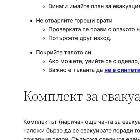
Винаги имайте план за евакуация
Не отваряйте горещи врати
Проверката се прави с опакото н
Потърсете друг изход.
Покрийте тялото си
Ако можете, увийте се с одеяло,
Важно е тъканта да
не е синтет
Комплект за еваку
Комплектът (наричан още чанта за еваку
наложи бързо да се евакуирате поради го
пожарния сезон. Съдържа следните елем