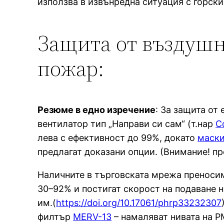
използва в извънредна ситуация с горски
Защита от въздушн
пожар:
Резюме в едно изречение
: За защита от
вентилатор тип „Направи си сам“ (т.нар
C
лева с ефективност до 99%, докато
маски
предлагат доказани опции. (Внимание! пр
Наличните в търговската мрежа преноси
30–92% и постигат скорост на подаване н
им.(
https://doi.org/10.17061/phrp33232307
филтър
MERV-13
– намаляват нивата на P